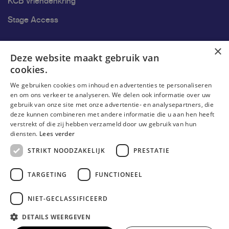
KCB Vriendenkring
Stage Access
Ons onderzoek
×
Deze website maakt gebruik van
cookies.
Onderzoek
We gebruiken cookies om inhoud en advertenties te personaliseren
Onderzoeksgroepen
en om ons verkeer te analyseren. We delen ook informatie over uw
gebruik van onze site met onze advertentie- en analysepartners, die
Onderzoekers
deze kunnen combineren met andere informatie die u aan hen heeft
verstrekt of die zij hebben verzameld door uw gebruik van hun
Onderzoeker worden
diensten.
Lees verder
STRIKT NOODZAKELIJK
PRESTATIE
TARGETING
FUNCTIONEEL
NIET-GECLASSIFICEERD
DETAILS WEERGEVEN
© Erasmushogeschool Brussel 2026