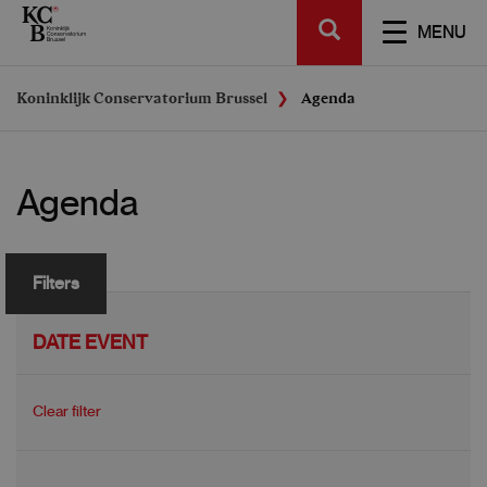
Skip
SEARCH
to
TOGGL
MENU
main
NAVIGA
content
Koninklijk Conservatorium Brussel
Agenda
Agenda
Filters
DATE EVENT
Clear filter