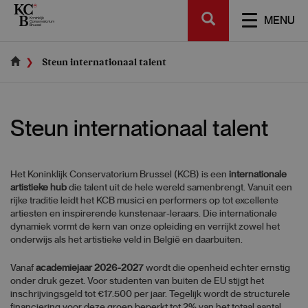
Skip
SEARCH
to
TOGGL
MENU
main
NAVIGA
content
Steun internationaal talent
Steun internationaal talent
Het Koninklijk Conservatorium Brussel (KCB) is een
internationale
artistieke hub
die talent uit de hele wereld samenbrengt. Vanuit een
rijke traditie leidt het KCB musici en performers op tot excellente
artiesten en inspirerende kunstenaar-leraars. Die internationale
dynamiek vormt de kern van onze opleiding en verrijkt zowel het
onderwijs als het artistieke veld in België en daarbuiten.
Vanaf
academiejaar 2026-2027
wordt die openheid echter ernstig
onder druk gezet. Voor studenten van buiten de EU stijgt het
inschrijvingsgeld tot €17.500 per jaar. Tegelijk wordt de structurele
financiering voor deze groep beperkt tot 2% van het totaal aantal