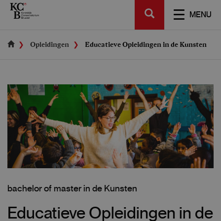
Skip
SEARCH
to
TOGGL
MENU
main
NAVIGA
content
Opleidingen
Educatieve Opleidingen in de Kunsten
bachelor of master in de Kunsten
Educatieve Opleidingen in de