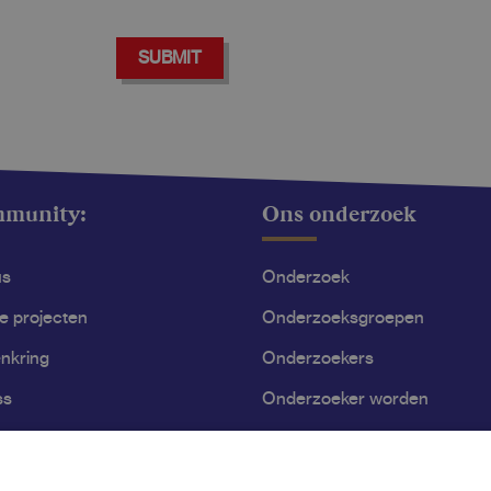
SUBMIT
mmunity:
Ons onderzoek
us
Onderzoek
le projecten
Onderzoeksgroepen
nkring
Onderzoekers
ss
Onderzoeker worden