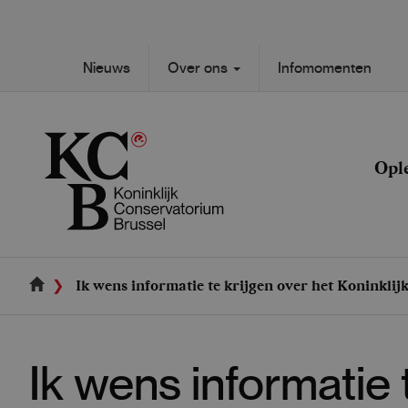
Skip
to
main
Secondary
Nieuws
Over ons
Infomomenten
content
Main
navigation
navigation
Opl
Ik wens informatie te krijgen over het Koninkli
Ik wens informatie t