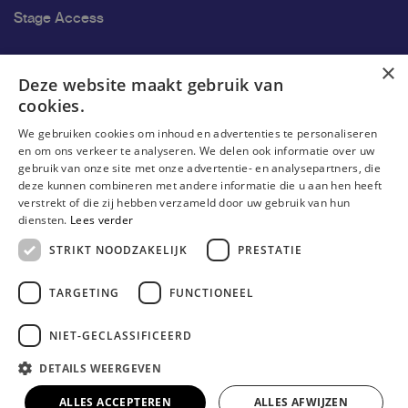
Stage Access
Ons onderzoek
×
Deze website maakt gebruik van
cookies.
Onderzoek
We gebruiken cookies om inhoud en advertenties te personaliseren
Onderzoeksgroepen
en om ons verkeer te analyseren. We delen ook informatie over uw
gebruik van onze site met onze advertentie- en analysepartners, die
Onderzoekers
deze kunnen combineren met andere informatie die u aan hen heeft
verstrekt of die zij hebben verzameld door uw gebruik van hun
Onderzoeker worden
diensten.
Lees verder
STRIKT NOODZAKELIJK
PRESTATIE
TARGETING
FUNCTIONEEL
NIET-GECLASSIFICEERD
DETAILS WEERGEVEN
© Erasmushogeschool Brussel 2026
Cookieverklaring
Disclaimer
Gebruiksvoorwaarden
ALLES ACCEPTEREN
ALLES AFWIJZEN