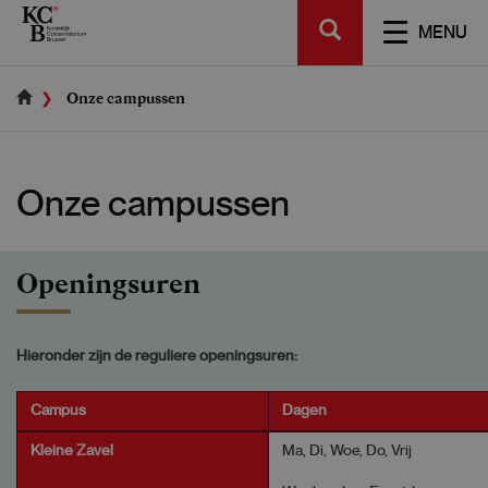
Skip
SEARCH
to
TOGGL
MENU
main
NAVIGA
content
Onze campussen
Onze campussen
Openingsuren
Hieronder zijn de reguliere openingsuren:
Campus
Dagen
Kleine Zavel
Ma, Di, Woe, Do, Vrij