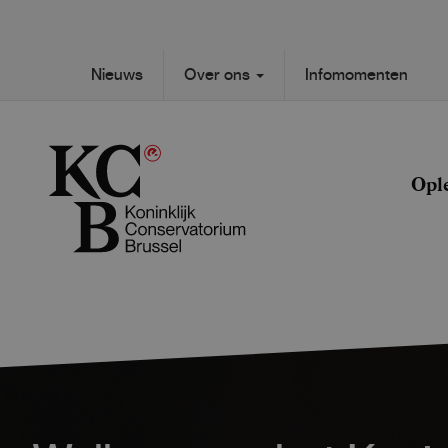
Skip
to
main
Secondary
Nieuws
Over ons
Infomomenten
content
Main
navigation
navigation
Opl