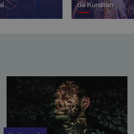
al
de Kunsten