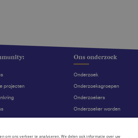
mmunity:
Ons onderzoek
us
Onderzoek
le projecten
Onderzoeksgroepen
nkring
Onderzoekers
ss
Onderzoeker worden
en om ons verkeer te analyseren. We delen ook informatie over uw