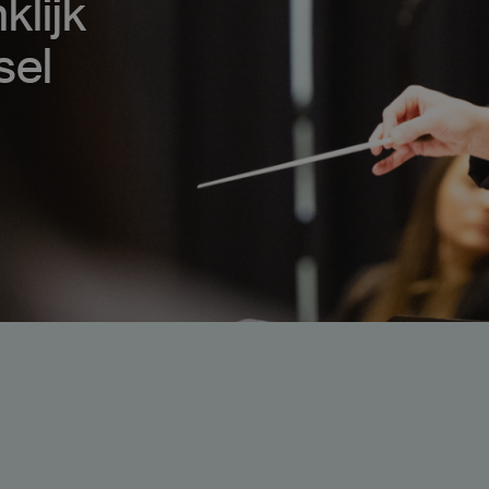
klijk
sel