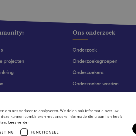
mmunity:
Ons onderzoek
us
Onderzoek
le projecten
Onderzoeksgroepen
nkring
Onderzoekers
ss
Onderzoeker worden
en om ons verkeer te analyseren. We delen ook informatie over uw
ie deze kunnen combineren met andere informatie die u aan hen heeft
sten.
Lees verder
GETING
FUNCTIONEEL