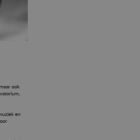
 maar ook
vatorium,
 muziek en
voor