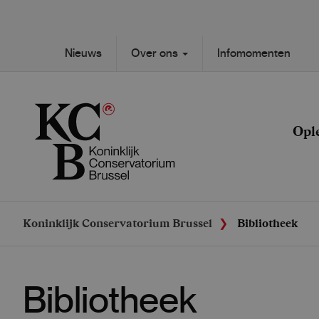
Skip
to
main
Secondary
Nieuws
Over ons
Infomomenten
content
Main
navigation
navigation
Opl
Koninklijk Conservatorium Brussel
Bibliotheek
Bibliotheek