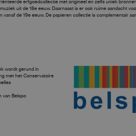
riënteerde erfgoedcollectie met origineel en zelfs uniek bronnen
 muziek uit de 18e eeuw. Daarnaast is er ook ruime aandacht voor
vanaf de 19e eeuw. De papieren collectie is complementair aa
ek wordt gerund in
g met het Conservatoire
xelles
n van Belspo