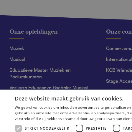
Onze opleidingen
Onze co
Muziek
Conservam
Musical
Internationa
Educatieve Master Muziek en
KCB Vriende
Podiumkunsten
Stage Acce
Verkorte Educatieve Bachelor Musical
Deze website maakt gebruik van cookies.
Kwaliteitsvol onderwijs aan het KCB
We gebruiken cookies om inhoud en advertenties te personaliseren 
gebruik van onze site met onze advertentie- en analysepartners, d
verstrekt of die zij hebben verzameld door uw gebruik van hun dien
STRIKT NOODZAKELIJK
PRESTATIE
TAR