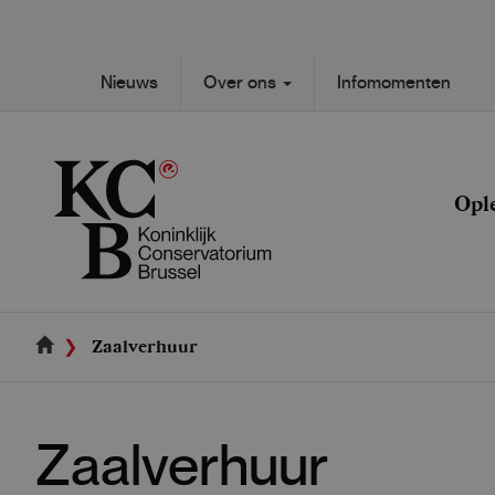
Skip
to
main
Secondary
Nieuws
Over ons
Infomomenten
content
Main
navigation
navigation
Opl
Zaalverhuur
Zaalverhuur