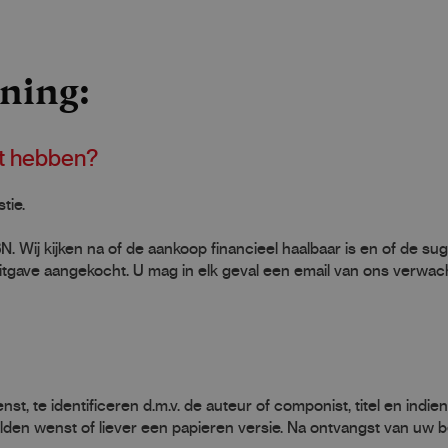
ning:
et hebben?
tie.
BN. Wij kijken na of de aankoop financieel haalbaar is en of de su
 uitgave aangekocht. U mag in elk geval een email van ons verwac
t, te identificeren d.m.v. de auteur of componist, titel en indien
lden wenst of liever een papieren versie. Na ontvangst van uw b