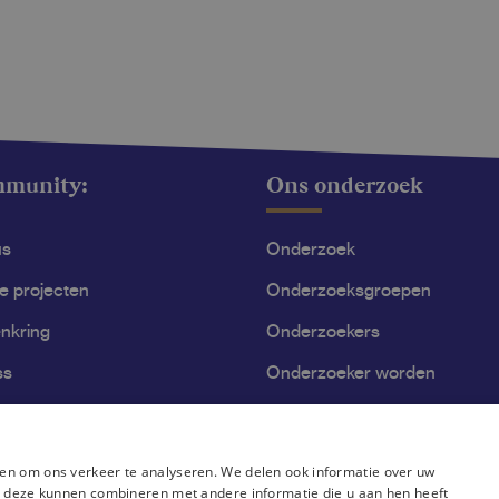
mmunity:
Ons onderzoek
us
Onderzoek
le projecten
Onderzoeksgroepen
nkring
Onderzoekers
ss
Onderzoeker worden
en om ons verkeer te analyseren. We delen ook informatie over uw
ie deze kunnen combineren met andere informatie die u aan hen heeft