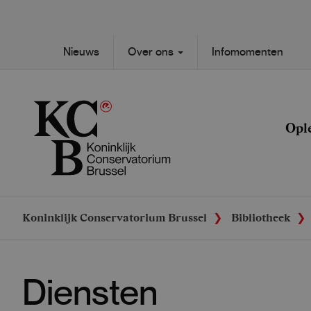
Skip
to
main
Secondary
Nieuws
Over ons
Infomomenten
content
Main
navigation
navigation
Opl
Koninklijk Conservatorium Brussel
Bibliotheek
Diensten