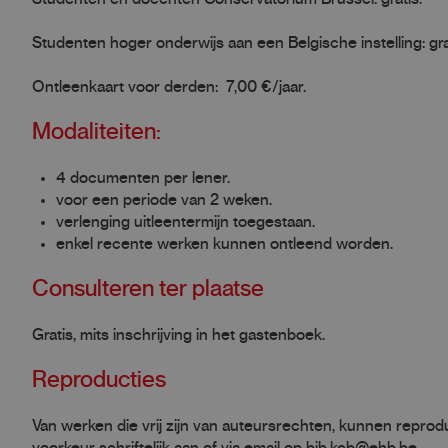
Studenten hoger onderwijs aan een Belgische instelling: grat
Ontleenkaart voor derden: 7,00 €/jaar.
Modaliteiten:
4 documenten per lener.
voor een periode van 2 weken.
verlenging uitleentermijn toegestaan.
enkel recente werken kunnen ontleend worden.
Consulteren ter plaatse
Gratis, mits inschrijving in het gastenboek.
Reproducties
Van werken die vrij zijn van auteursrechten, kunnen reprodu
voorkeur schriftelijk aan of via email op bib.kcb@ehb.be.