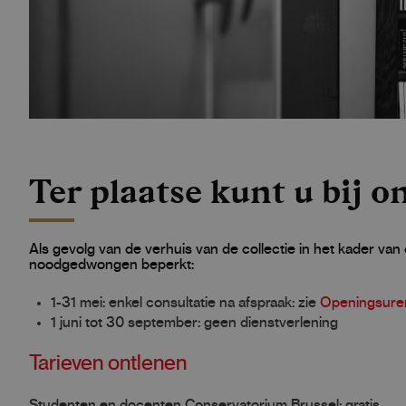
Ter plaatse kunt u bij o
Als gevolg van de verhuis van de collectie in het kader va
noodgedwongen beperkt:
1-31 mei: enkel consultatie na afspraak: zie
Openingsure
1 juni tot 30 september: geen dienstverlening
Tarieven ontlenen
Studenten en docenten Conservatorium Brussel: gratis.