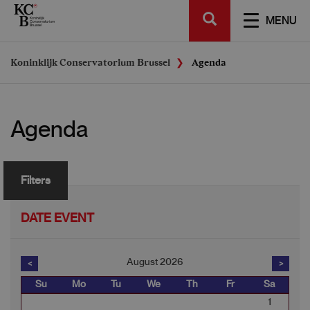
Skip
SEARCH
to
TOGGL
MENU
main
NAVIGA
content
Koninklijk Conservatorium Brussel
Agenda
Agenda
Filters
DATE EVENT
August
2026
<
>
Su
Mo
Tu
We
Th
Fr
Sa
1