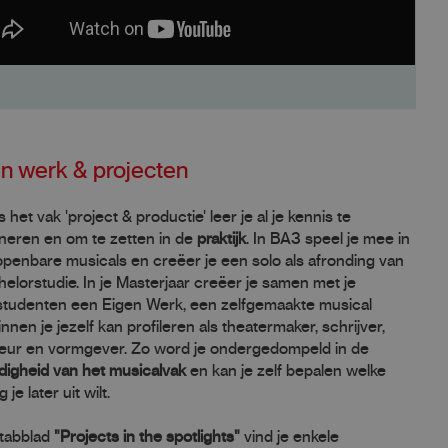
n werk & projecten
s het vak 'project & productie' leer je al je kennis te
neren en om te zetten in de
praktijk
. In BA3 speel je mee in
penbare musicals en creëer je een solo als afronding van
helorstudie. In je Masterjaar creëer je samen met je
tudenten een Eigen Werk, een zelfgemaakte musical
nnen je jezelf kan profileren als theatermaker, schrijver,
eur en vormgever. Zo word je ondergedompeld in de
jdigheid van het musicalvak
en kan je zelf bepalen welke
g je later uit wilt.
 tabblad
"Projects in the spotlights"
vind je enkele