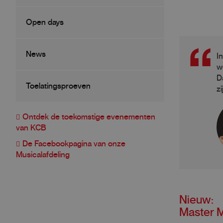
Open days
News
I
w
D
Toelatingsproeven
zi
Ontdek de toekomstige evenementen
van KCB
De Facebookpagina van onze
Musicalafdeling
Nieuw:
Master M