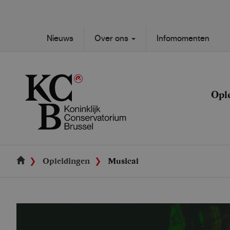
Skip
to
main
Secondary
Nieuws
Over ons
Infomomenten
content
Main
navigation
navigation
Opl
Opleidingen
Musical