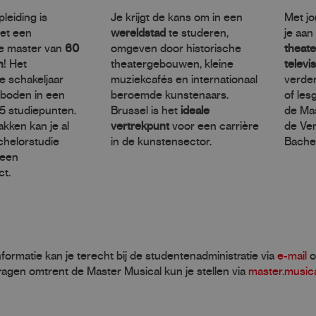
leiding is
Je krijgt de kans om in een
Met jo
met een
wereldstad
te studeren,
je aan
e master van
60
omgeven door historische
theate
n
! Het
theatergebouwen, kleine
televi
e schakeljaar
muziekcafés en internationaal
verde
boden in een
beroemde kunstenaars.
of les
45 studiepunten.
Brussel is het
ideale
de Mas
kken kan je al
vertrekpunt
voor een carrière
de Ver
achelorstudie
in de kunstensector.
Bachel
 een
ct.
formatie kan je terecht bij de studentenadministratie via
e-mail
o
ragen omtrent de Master Musical kun je stellen via
master.music