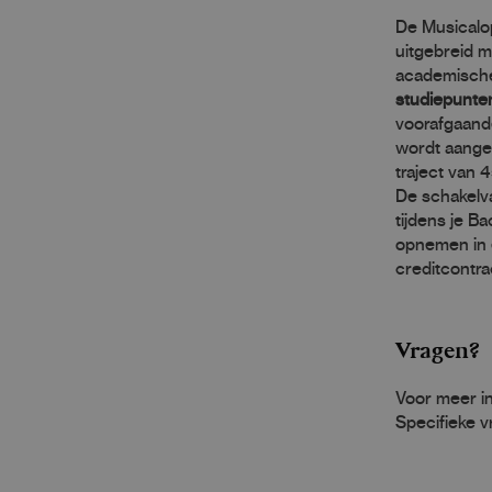
De Musicalop
uitgebreid 
academisch
studiepunte
voorafgaand
wordt aange
traject van 
De schakelva
tijdens je B
opnemen in
creditcontra
Vragen?
Voor meer in
Specifieke v