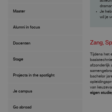
acteur/
dramar
Master
Je heb
wil je
Alumni in focus
Zang, Sp
Docenten
Tijdens het 
Stage
basistechnie
afzonderlijk
samengebrac
Projects in the spotlight
bachelor jar
opleidingspr
van keuzevak
Je campus
eigen studi
Go abroad