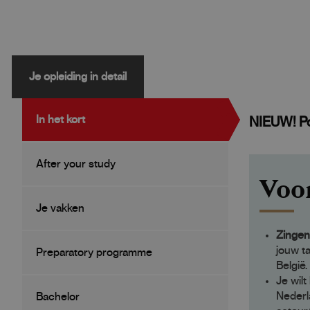
Je opleiding in detail
In het kort
NIEUW! Pos
After your study
Voo
Je vakken
Zingen
jouw ta
Preparatory programme
België.
Je wilt
Nederla
Bachelor