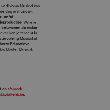
uw diploma Musical kan
 de slag in
musical-,
r- en/of
sieproducties
. Wil je je
r bekwamen als maker
gever kan je terecht in
teropleing Musical of
korte Educatieve
or/Master Musical.
f op
afspraak
.
al.kcb@ehb.be
.