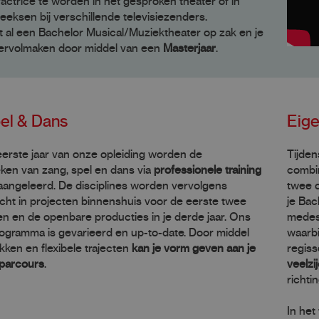
actrice te worden in het gesproken theater of in
eeksen bij verschillende televisiezenders.
t al een Bachelor Musical/Muziektheater op zak en je
 vervolmaken door middel van een
Masterjaar
.
el & Dans
Eige
eerste jaar van onze opleiding worden de
Tijden
ken van zang, spel en dans via
professionele training
combi
 aangeleerd. De disciplines worden vervolgens
twee o
ht in projecten binnenshuis voor de eerste twee
je Bac
en en de openbare producties in je derde jaar. Ons
medes
ogramma is gevarieerd en up-to-date. Door middel
waarbi
ken en flexibele trajecten
kan je vorm geven aan je
regiss
eparcours
.
veelzi
richtin
In het