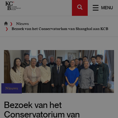
Skip
SEARCH
to
TOGGL
MENU
main
NAVIGA
content
Nieuws
Bezoek van het Conservatorium van Shanghai aan KCB
Nieuws
Bezoek van het
Conservatorium van