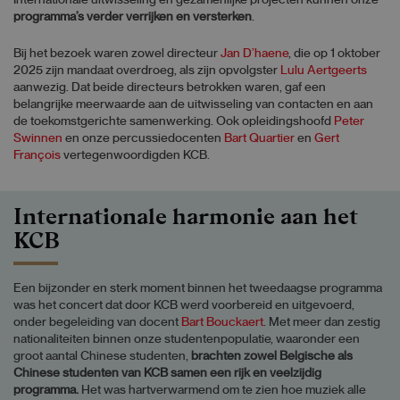
Internationale uitwisseling en gezamenlijke projecten kunnen onze
programma’s verder verrijken en versterken
.
Bij het bezoek waren zowel directeur
Jan D’haene
, die op 1 oktober
2025 zijn mandaat overdroeg, als zijn opvolgster
Lulu Aertgeerts
aanwezig. Dat beide directeurs betrokken waren, gaf een
belangrijke meerwaarde aan de uitwisseling van contacten en aan
de toekomstgerichte samenwerking. Ook opleidingshoofd
Peter
Swinnen
en onze percussiedocenten
Bart Quartier
en
Gert
François
vertegenwoordigden KCB.
Internationale harmonie aan het
KCB
Een bijzonder en sterk moment binnen het tweedaagse programma
was het concert dat door KCB werd voorbereid en uitgevoerd,
onder begeleiding van docent
Bart Bouckaert
. Met meer dan zestig
nationaliteiten binnen onze studentenpopulatie, waaronder een
groot aantal Chinese studenten,
brachten zowel Belgische als
Chinese studenten van KCB samen een rijk en veelzijdig
programma.
Het was hartverwarmend om te zien hoe muziek alle