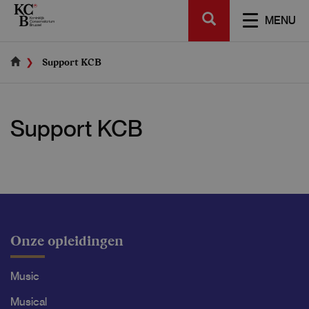
Skip
SEARCH
to
TOGGL
MENU
main
NAVIGA
content
Support KCB
Support KCB
Onze opleidingen
Music
Musical