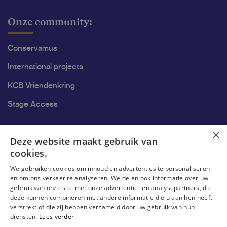
Onze community:
Conservamus
International projects
KCB Vriendenkring
Stage Access
Ons onderzoek
×
Deze website maakt gebruik van
cookies.
Research
We gebruiken cookies om inhoud en advertenties te personaliseren
Research groups
en om ons verkeer te analyseren. We delen ook informatie over uw
gebruik van onze site met onze advertentie- en analysepartners, die
Researchers
deze kunnen combineren met andere informatie die u aan hen heeft
verstrekt of die zij hebben verzameld door uw gebruik van hun
Become researcher
diensten.
Lees verder