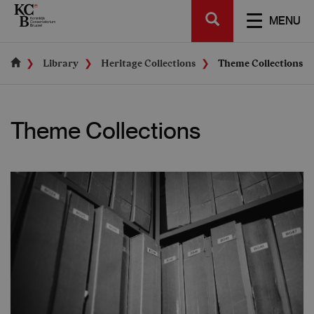
Skip
SEARCH
to
TOGGL
MENU
main
NAVIGA
content
Library
Heritage Collections
Theme Collections
Theme Collections