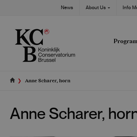
Skip
Secondary
News
About Us
Info 
to
Main
main
navigation
content
navigation
Progra
Anne Scharer, horn
Anne Scharer, hor