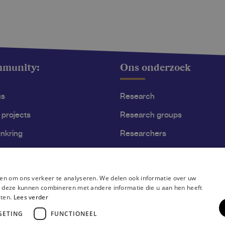
mmunity:
Ons onderzoek
us
Research
 projects
Research groups
nkring
Researchers
ss
Become researcher
en om ons verkeer te analyseren. We delen ook informatie over uw
ie deze kunnen combineren met andere informatie die u aan hen heeft
sten.
Lees verder
GETING
FUNCTIONEEL