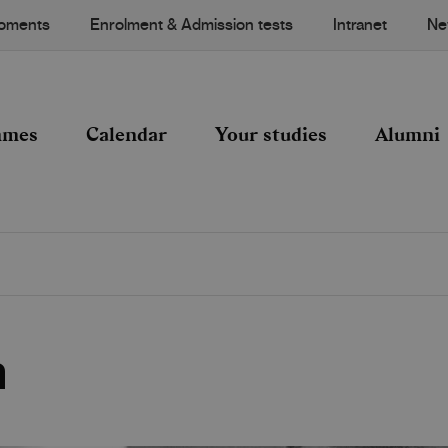
Moments
Enrolment & Admission tests
Intranet
Ne
mmes
Calendar
Your studies
Alumni
n