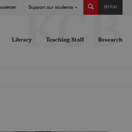
SEARCH
wsletter
Support our students
DUTCH
Library
Teaching Staff
Research