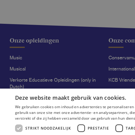
Onze opleidingen
Onze co
Music
Conservam
Musical
International
Verkorte Educatieve Opleidingen (only in
KCB Vriende
Dutch)
Stage Acce
Deze website maakt gebruik van cookies.
High-quality education at KCB
We gebruiken cookies om inhoud en advertenties te personaliseren 
gebruik van onze site met onze advertentie- en analysepartners, d
verstrekt of die zij hebben verzameld door uw gebruik van hun dien
STRIKT NOODZAKELIJK
PRESTATIE
TAR