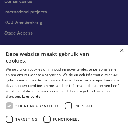
Conservamus
International projects
KCB Vriendenkring
Stage Access
Ons onderzoek
×
Deze website maakt gebruik van
cookies.
Research
We gebruiken cookies om inhoud en advertenties te personaliseren
Research groups
en om ons verkeer te analyseren. We delen ook informatie over uw
gebruik van onze site met onze advertentie- en analysepartners, die
Researchers
deze kunnen combineren met andere informatie die u aan hen heeft
verstrekt of die zij hebben verzameld door uw gebruik van hun
Become researcher
diensten.
Lees verder
STRIKT NOODZAKELIJK
PRESTATIE
TARGETING
FUNCTIONEEL