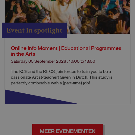
Event in spotlight
Online Info Moment | Educational Programmes
in the Arts
Saturday 05 September 2026
,
10:00
to
13:00
The KCB and the RITCS, join forces to train you to be a
passionate Artist-teacher! Given in Dutch. This study is
perfectly combinable with a (part-time) job!
MEER EVENEMENTEN