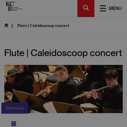
Skip
SEARCH
to
TOGGL
MENU
main
NAVIGA
content
Flute | Caleidoscoop concert
Flute | Caleidoscoop concert
Showcase