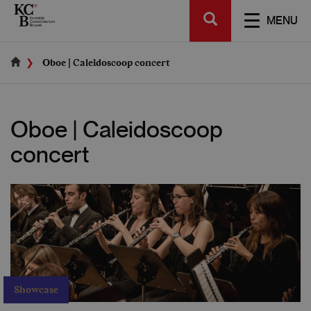
Skip
SEARCH
to
TOGGL
MENU
main
NAVIGA
content
Oboe | Caleidoscoop concert
Oboe | Caleidoscoop
concert
Showcase