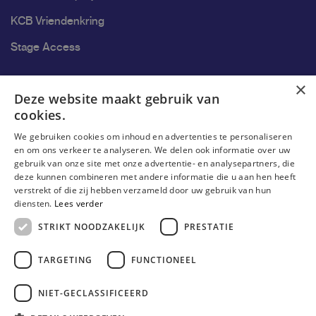
KCB Vriendenkring
Stage Access
Ons onderzoek
×
Deze website maakt gebruik van
cookies.
Research
We gebruiken cookies om inhoud en advertenties te personaliseren
Research groups
en om ons verkeer te analyseren. We delen ook informatie over uw
gebruik van onze site met onze advertentie- en analysepartners, die
Researchers
deze kunnen combineren met andere informatie die u aan hen heeft
verstrekt of die zij hebben verzameld door uw gebruik van hun
Become researcher
diensten.
Lees verder
STRIKT NOODZAKELIJK
PRESTATIE
TARGETING
FUNCTIONEEL
NIET-GECLASSIFICEERD