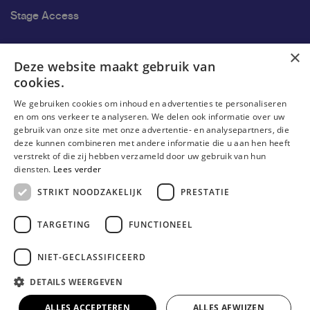
Stage Access
Ons onderzoek
×
Deze website maakt gebruik van
cookies.
Research
We gebruiken cookies om inhoud en advertenties te personaliseren
Research groups
en om ons verkeer te analyseren. We delen ook informatie over uw
gebruik van onze site met onze advertentie- en analysepartners, die
Researchers
deze kunnen combineren met andere informatie die u aan hen heeft
verstrekt of die zij hebben verzameld door uw gebruik van hun
Become researcher
diensten.
Lees verder
STRIKT NOODZAKELIJK
PRESTATIE
TARGETING
FUNCTIONEEL
NIET-GECLASSIFICEERD
DETAILS WEERGEVEN
© Erasmushogeschool Brussel 2023
Cookieverklaring
Disclaimer
Gebruiksvoorwaarden
ALLES ACCEPTEREN
ALLES AFWIJZEN