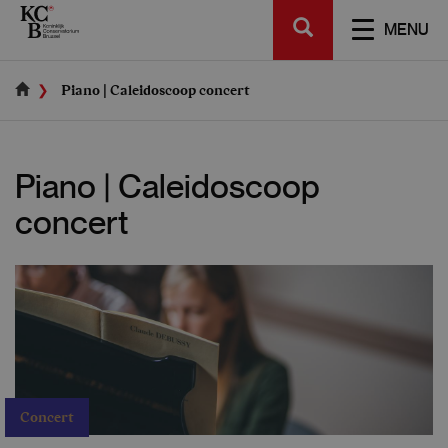
Skip
SEARCH
to
TOGGL
MENU
main
NAVIGA
content
Piano | Caleidoscoop concert
Piano | Caleidoscoop
concert
Concert