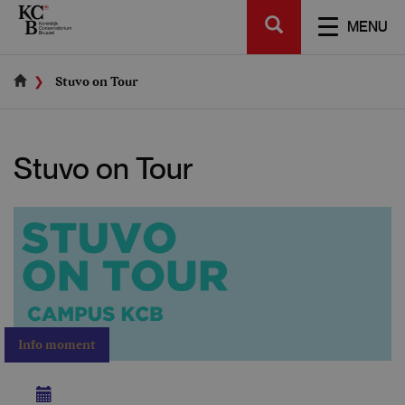
Skip
SEARCH
to
TOGGL
MENU
main
NAVIGA
content
Stuvo on Tour
Stuvo on Tour
Info moment