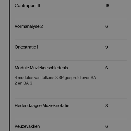
Contrapunt II
18
Vormanalyse 2
6
Orkestratie I
9
Module Muziekgeschiedenis
6
4 modules van telkens 3 SP gespreid over BA
2 en BA 3
Hedendaagse Muzieknotatie
3
Keuzevakken
6