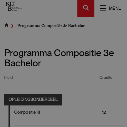
Skip
SEARCH
to
TOGGL
MENU
main
NAVIGA
content
Programma Compositie 3e Bachelor
Programma Compositie 3e
Bachelor
Field
Credits
OPLEIDINGSONDERDEEL
Compositie III
12