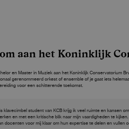
om aan het Koninklijk Co
elor en Master in Muziek aan het Koninklijk Conservatorium Bruss
ionaal gerenommeerd orkest of ensemble of je gaat iets helemaal
ereiding voor een schitterende toekomst.
ls klavecimbel student van KCB krijg ik veel ruimte en kansen om m
erken en met een kritische blik naar mijn vaardigheden te kijken
an docenten voor mij klaar om hun expertise te delen en vullen o