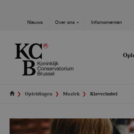
Skip
to
main
Secondary
Nieuws
Over ons
Infomomenten
content
Main
navigation
navigation
Opl
Opleidingen
Muziek
Klavecimbel