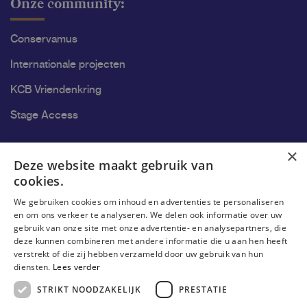
Onze community:
Conservamus
Internationale projecten
KCB Vriendenkring
Stage Access
Ons onderzoek
×
Deze website maakt gebruik van
cookies.
Onderzoek
We gebruiken cookies om inhoud en advertenties te personaliseren
Onderzoeksgroepen
en om ons verkeer te analyseren. We delen ook informatie over uw
gebruik van onze site met onze advertentie- en analysepartners, die
Onderzoekers
deze kunnen combineren met andere informatie die u aan hen heeft
verstrekt of die zij hebben verzameld door uw gebruik van hun
Onderzoeker worden
diensten.
Lees verder
STRIKT NOODZAKELIJK
PRESTATIE