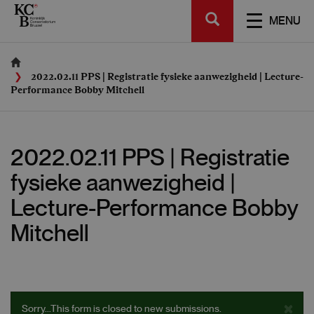
Skip
SEARCH
to
TOGGL
MENU
main
NAVIGA
content
2022.02.11 PPS | Registratie fysieke aanwezigheid | Lecture-
Performance Bobby Mitchell
2022.02.11 PPS | Registratie
fysieke aanwezigheid |
Lecture-Performance Bobby
Mitchell
Status
×
Sorry...This form is closed to new submissions.