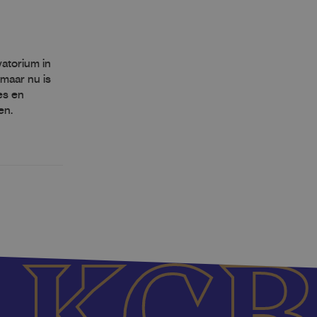
atorium in
 maar nu is
es en
en.