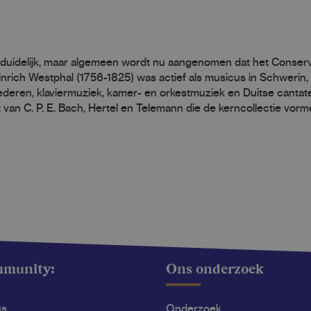
onduidelijk, maar algemeen wordt nu aangenomen dat het Conserv
inrich Westphal (1756-1825) was actief als musicus in Schwerin,
liederen, klaviermuziek, kamer- en orkestmuziek en Duitse cantat
t van C. P. E. Bach, Hertel en Telemann die de kerncollectie vorm
mmunity:
Ons onderzoek
us
Onderzoek