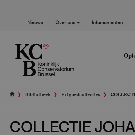
Skip
to
main
Secondary
Nieuws
Over ons
Infomomenten
content
Main
navigation
navigation
Opl
Bibliotheek
Erfgoedcollecties
COLLECT
COLLECTIE JOH