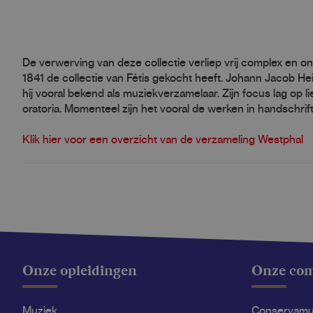
De verwerving van deze collectie verliep vrij complex en 
1841 de collectie van Fétis gekocht heeft. Johann Jacob He
hij vooral bekend als muziekverzamelaar. Zijn focus lag op 
oratoria. Momenteel zijn het vooral de werken in handschrif
Klik hier voor een overzicht van de verzameling Westphal
Onze opleidingen
Onze co
Muziek
Conservam