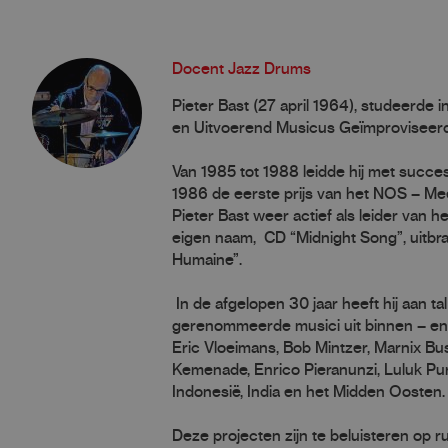
Docent Jazz Drums
Pieter Bast (27 april 1964), studeerd
en Uitvoerend Musicus Geïmproviseer
Van 1985 tot 1988 leidde hij met succes 
1986 de eerste prijs van het NOS – Meer
Pieter Bast weer actief als leider van h
eigen naam, CD “Midnight Song”, uitbrac
Humaine”.
In de afgelopen 30 jaar heeft hij aan 
gerenommeerde musici uit binnen – en b
Eric Vloeimans, Bob Mintzer, Marnix Bus
Kemenade, Enrico Pieranunzi, Luluk Pur
Indonesië, India en het Midden Oosten.
Deze projecten zijn te beluisteren op ru