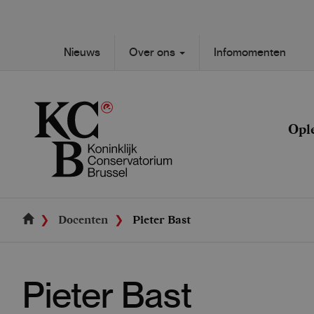
Skip
to
main
Secondary
Nieuws
Over ons
Infomomenten
content
Main
navigation
navigation
Opl
Docenten
Pieter Bast
Pieter Bast