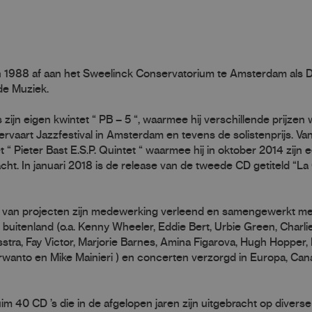
e in 1988 af aan het Sweelinck Conservatorium te Amsterdam als
de Muziek.
zijn eigen kwintet “ PB – 5 “, waarmee hij verschillende prijzen w
vaart Jazzfestival in Amsterdam en tevens de solistenprijs. Van
et “ Pieter Bast E.S.P. Quintet “ waarmee hij in oktober 2014 zijn 
ht. In januari 2018 is de release van de tweede CD getiteld “La
tal van projecten zijn medewerking verleend en samengewerkt me
uitenland (o.a. Kenny Wheeler, Eddie Bert, Urbie Green, Charli
stra, Fay Victor, Marjorie Barnes, Amina Figarova, Hugh Hopper, 
wanto en Mike Mainieri ) en concerten verzorgd in Europa, Cana
im 40 CD ’s die in de afgelopen jaren zijn uitgebracht op diverse 