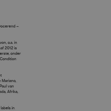
 Docerend –
on, o.a. in
af 2012 is
eerste, onder
 Condition
t
e Mariano,
Paul van
da, Afrika,
labels in