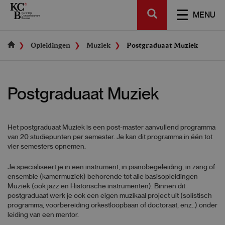
Skip
SEARCH
to
TOGGL
MENU
main
NAVIGA
content
Opleidingen
Muziek
Postgraduaat Muziek
Postgraduaat Muziek
Het postgraduaat Muziek is een post-master aanvullend programma
van 20 studiepunten per semester. Je kan dit programma in één tot
vier semesters opnemen.
Je specialiseert je in een instrument, in pianobegeleiding, in zang of
ensemble (kamermuziek) behorende tot alle basisopleidingen
Muziek (ook jazz en Historische instrumenten). Binnen dit
postgraduaat werk je ook een eigen muzikaal project uit (solistisch
programma, voorbereiding orkestloopbaan of doctoraat, enz..) onder
leiding van een mentor.