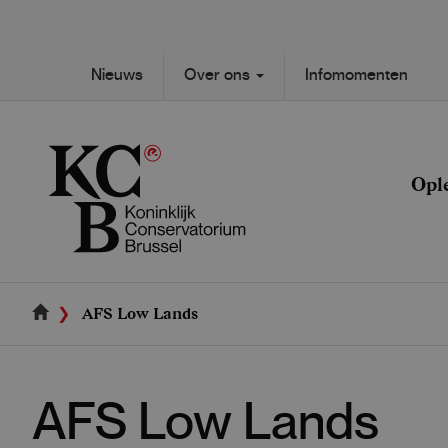
Skip
to
main
Secondary
Nieuws
Over ons
Infomomenten
content
Main
navigation
navigation
Opl
AFS Low Lands
AFS Low Lands