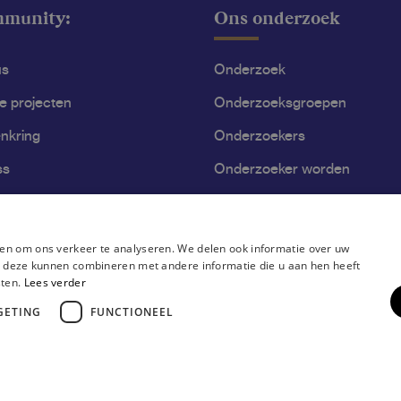
mmunity:
Ons onderzoek
us
Onderzoek
le projecten
Onderzoeksgroepen
nkring
Onderzoekers
ss
Onderzoeker worden
en om ons verkeer te analyseren. We delen ook informatie over uw
ie deze kunnen combineren met andere informatie die u aan hen heeft
sten.
Lees verder
GETING
FUNCTIONEEL
ring
Disclaimer
Gebruiksvoorwaarden
Privacyverklaring