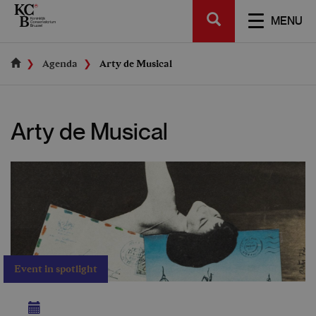
Skip
SEARCH
to
TOGGL
MENU
main
NAVIGA
content
Agenda
Arty de Musical
Arty de Musical
Event in spotlight