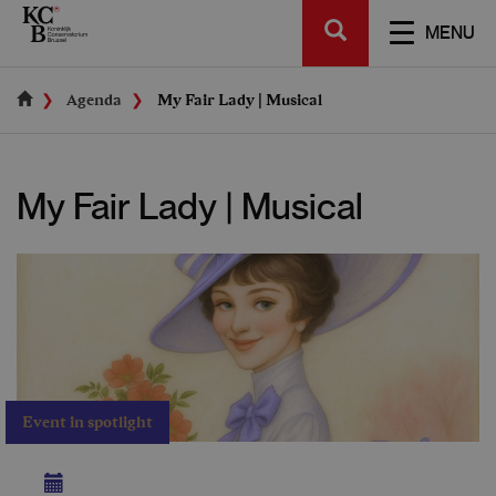
Skip
SEARCH
to
TOGGL
MENU
main
NAVIGA
content
Agenda
My Fair Lady | Musical
My Fair Lady | Musical
Event in spotlight