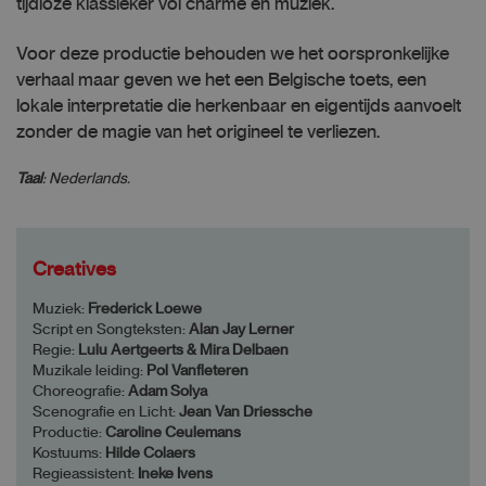
tijdloze klassieker vol charme en muziek.
Voor deze productie behouden we het oorspronkelijke
verhaal maar geven we het een Belgische toets, een
lokale interpretatie die herkenbaar en eigentijds aanvoelt
zonder de magie van het origineel te verliezen.
Taal
: Nederlands.
Creatives
Muziek:
Frederick Loewe
Script en Songteksten:
Alan Jay Lerner
Regie:
Lulu Aertgeerts & Mira Delbaen
Muzikale leiding:
Pol Vanfleteren
Choreografie:
Adam Solya
Scenografie en Licht:
Jean Van Driessche
Productie:
Caroline Ceulemans
Kostuums:
Hilde Colaers
Regieassistent:
Ineke Ivens