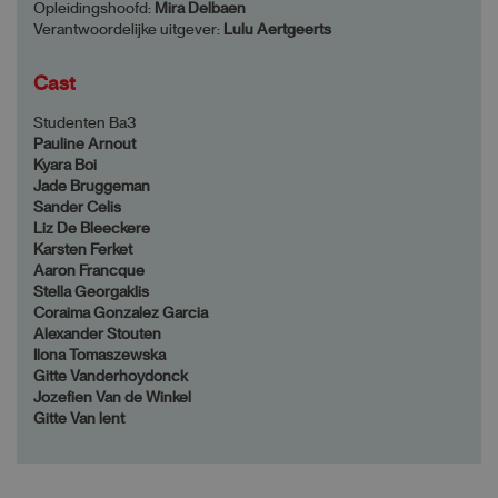
Opleidingshoofd:
Mira Delbaen
Verantwoordelijke uitgever:
Lulu Aertgeerts
Cast
Studenten Ba3
Pauline Arnout
Kyara Boi
Jade Bruggeman
Sander Celis
Liz De Bleeckere
Karsten Ferket
Aaron Francque
Stella Georgaklis
Coraima Gonzalez Garcia
Alexander Stouten
Ilona Tomaszewska
Gitte Vanderhoydonck
Jozefien Van de Winkel
Gitte Van lent