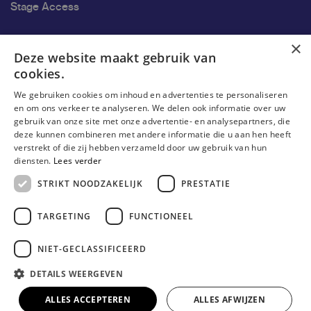
Stage Access
Ons onderzoek
×
Deze website maakt gebruik van
cookies.
Onderzoek
We gebruiken cookies om inhoud en advertenties te personaliseren
Onderzoeksgroepen
en om ons verkeer te analyseren. We delen ook informatie over uw
gebruik van onze site met onze advertentie- en analysepartners, die
Onderzoekers
deze kunnen combineren met andere informatie die u aan hen heeft
verstrekt of die zij hebben verzameld door uw gebruik van hun
Onderzoeker worden
diensten.
Lees verder
STRIKT NOODZAKELIJK
PRESTATIE
TARGETING
FUNCTIONEEL
NIET-GECLASSIFICEERD
DETAILS WEERGEVEN
© Erasmushogeschool Brussel 2026
Cookieverklaring
Disclaimer
Gebruiksvoorwaarden
ALLES ACCEPTEREN
ALLES AFWIJZEN
Privacyverklaring