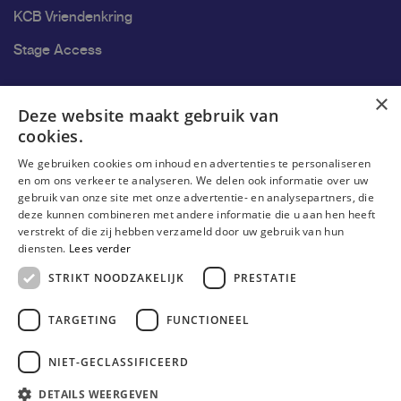
KCB Vriendenkring
Stage Access
Ons onderzoek
×
Deze website maakt gebruik van
cookies.
Onderzoek
We gebruiken cookies om inhoud en advertenties te personaliseren
Onderzoeksgroepen
en om ons verkeer te analyseren. We delen ook informatie over uw
gebruik van onze site met onze advertentie- en analysepartners, die
Onderzoekers
deze kunnen combineren met andere informatie die u aan hen heeft
verstrekt of die zij hebben verzameld door uw gebruik van hun
Onderzoeker worden
diensten.
Lees verder
STRIKT NOODZAKELIJK
PRESTATIE
TARGETING
FUNCTIONEEL
NIET-GECLASSIFICEERD
DETAILS WEERGEVEN