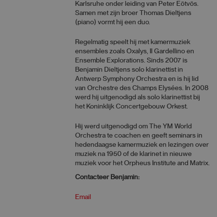
Karlsruhe onder leiding van Peter Eötvös.
Samen met zijn broer Thomas Dieltjens
(piano) vormt hij een duo.
Regelmatig speelt hij met kamermuziek
ensembles zoals Oxalys, Il Gardellino en
Ensemble Explorations. Sinds 2007 is
Benjamin Dieltjens solo klarinettist in
Antwerp Symphony Orchestra en is hij lid
van Orchestre des Champs Elysées. In 2008
werd hij uitgenodigd als solo klarinettist bij
het Koninklijk Concertgebouw Orkest.
Hij werd uitgenodigd om The YM World
Orchestra te coachen en geeft seminars in
hedendaagse kamermuziek en lezingen over
muziek na 1950 of de klarinet in nieuwe
muziek voor het Orpheus Institute and Matrix.
Contacteer Benjamin:
Email