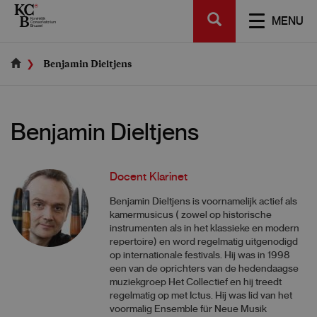
Skip
SEARCH
to
TOGGL
MENU
main
NAVIGA
content
Benjamin Dieltjens
Benjamin Dieltjens
Docent Klarinet
Benjamin Dieltjens is voornamelijk actief als
kamermusicus ( zowel op historische
instrumenten als in het klassieke en modern
repertoire) en word regelmatig uitgenodigd
op internationale festivals. Hij was in 1998
een van de oprichters van de hedendaagse
muziekgroep Het Collectief en hij treedt
regelmatig op met Ictus. Hij was lid van het
voormalig Ensemble für Neue Musik