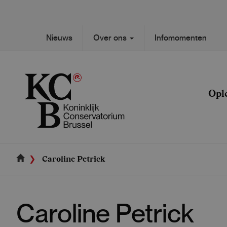
Skip
to
main
Secondary
Nieuws
Over ons
Infomomenten
content
Main
navigation
navigation
Opl
Caroline Petrick
Caroline Petrick