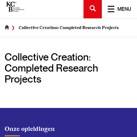
Skip
SEARCH
to
TOGGL
MENU
main
NAVIGA
content
Collective Creation: Completed Research Projects
Collective Creation:
Completed Research
Projects
Onze opleidingen