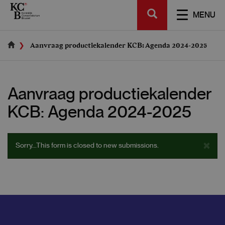
Skip
SEARCH
to
TOGGL
MENU
main
NAVIGA
content
Aanvraag productiekalender KCB: Agenda 2024-2025
Aanvraag productiekalender
KCB: Agenda 2024-2025
Status
×
Sorry...This form is closed to new submissions.
message