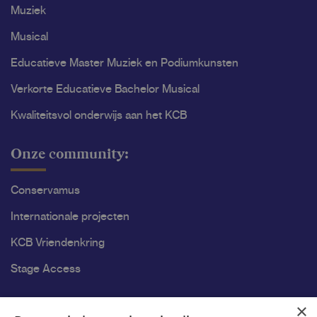
Muziek
Musical
Educatieve Master Muziek en Podiumkunsten
Verkorte Educatieve Bachelor Musical
Kwaliteitsvol onderwijs aan het KCB
Onze community:
Conservamus
Internationale projecten
KCB Vriendenkring
Stage Access
Ons onderzoek
×