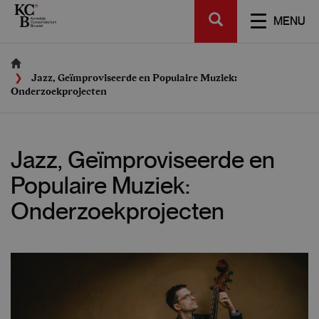
Skip
SEARCH
to
TOGGL
MENU
main
NAVIGA
content
Jazz, Geïmproviseerde en Populaire Muziek:
Onderzoekprojecten
Jazz, Geïmproviseerde en
Populaire Muziek:
Onderzoekprojecten