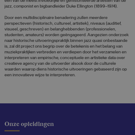
een van de meest invloedrijke en gehistoriseerde artiesten van de
jazz, componist en bigbandleider Duke Ellington (1899–1974).
Door een multidisciplinaire benadering zullen meerdere
perspectieven (historisch, cultureel, artistiek), niveaus (auditief,
visueel, geschreven) en belanghebbenden (professionelen,
studenten, amateurs) worden geëngageerd. Aangezien onderzoek
naar historische uitvoeringspraktijk binnen jazz quasi onbestaande
is, zal dit project ons begrip over de betekenis en het belang van
muziekpraktijken verbreden en verdiepen door het verzamelen en
interpreteren van empirische, conceptuele en artistieke data over
creatieve agency van de uitvoerder alsook door de culturele
waarden waarop diens historische uitvoeringen gebaseerd zijn op
een innovatieve wijze te interpreteren.
Onze opleidingen