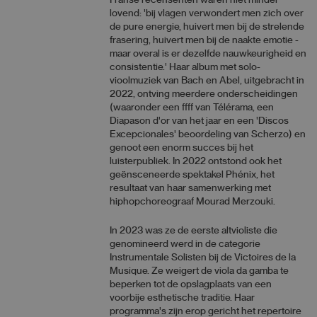
Franse recensenten waren niet minder
lovend: 'bij vlagen verwondert men zich over
de pure energie, huivert men bij de strelende
frasering, huivert men bij de naakte emotie -
maar overal is er dezelfde nauwkeurigheid en
consistentie.' Haar album met solo-
vioolmuziek van Bach en Abel, uitgebracht in
2022, ontving meerdere onderscheidingen
(waaronder een ffff van Télérama, een
Diapason d'or van het jaar en een 'Discos
Excepcionales' beoordeling van Scherzo) en
genoot een enorm succes bij het
luisterpubliek. In 2022 ontstond ook het
geënsceneerde spektakel Phénix, het
resultaat van haar samenwerking met
hiphopchoreograaf Mourad Merzouki.
In 2023 was ze de eerste altvioliste die
genomineerd werd in de categorie
Instrumentale Solisten bij de Victoires de la
Musique. Ze weigert de viola da gamba te
beperken tot de opslagplaats van een
voorbije esthetische traditie. Haar
programma's zijn erop gericht het repertoire