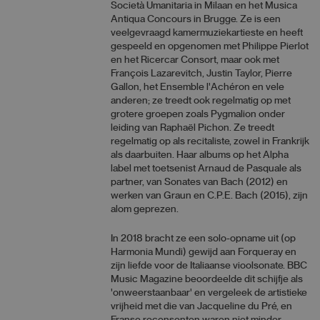
Società Umanitaria in Milaan en het Musica
Antiqua Concours in Brugge. Ze is een
veelgevraagd kamermuziekartieste en heeft
gespeeld en opgenomen met Philippe Pierlot
en het Ricercar Consort, maar ook met
François Lazarevitch, Justin Taylor, Pierre
Gallon, het Ensemble l'Achéron en vele
anderen; ze treedt ook regelmatig op met
grotere groepen zoals Pygmalion onder
leiding van Raphaël Pichon. Ze treedt
regelmatig op als recitaliste, zowel in Frankrijk
als daarbuiten. Haar albums op het Alpha
label met toetsenist Arnaud de Pasquale als
partner, van Sonates van Bach (2012) en
werken van Graun en C.P.E. Bach (2015), zijn
alom geprezen.
In 2018 bracht ze een solo-opname uit (op
Harmonia Mundi) gewijd aan Forqueray en
zijn liefde voor de Italiaanse vioolsonate. BBC
Music Magazine beoordeelde dit schijfje als
'onweerstaanbaar' en vergeleek de artistieke
vrijheid met die van Jacqueline du Pré, en