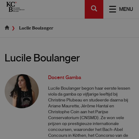
Skip
SEARCH
to
TOGGL
MENU
main
NAVIGA
content
Lucile Boulanger
Lucile Boulanger
Docent Gamba
Lucile Boulanger begon haar eerste lessen
viola da gamba op vijfjarige leeftijd bij
Christine Plubeau en studeerde daarna bij
Ariane Maurette, Jérôme Hantaï en
Christophe Coin aan het Parijse
Conservatorium (CNSMD). Ze won vele
prijzen op prestigieuze internationale
concoursen, waaronder het Bach-Abel
Concours in Köthen, het Concorso van de