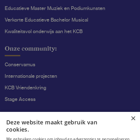
Educatieve Master Muziek en Podiumkunsten
Verkorte Educatieve Bachelor Musical
Kwaliteitsvol onderwijs aan het KCB
Onze community:
Conservamus
Internationale projecten
KCB Vriendenkring
Stage Access
Ons onderzoek
×
Deze website maakt gebruik van
cookies.
Onderzoek
We gebruiken cookies om inhoud en advertenties te personaliseren