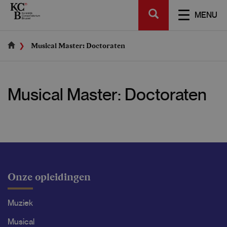
Skip
SEARCH
to
TOGGL
MENU
main
NAVIGA
content
Musical Master: Doctoraten
Musical Master: Doctoraten
Onze opleidingen
Muziek
Musical