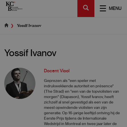
Skip
SEARCH
to
TOGGL
MENU
main
NAVIGA
content
Yossif Ivanov
Yossif Ivanov
Docent Viool
Geprezen als "een speler met
indrukwekkende autoriteit en présence"
(The Strad) en "een van de topviolisten van
morgen" (Diapason), Yossif Ivanov, heeft
zichzelf al snel gevestigd als een van de
meest opwindende violisten van zijn
generatie. Op 16-jarige leeftijd ontving hij de
Eerste Prijs tijdens de Internationale
Wedstrijd in Montreal en twee jaar later de