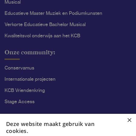
Musical
Educatieve Master Muziek en Podiumkunsten
Verkorte Educatieve Bachelor Musical
Kwaliteitsvol onderwijs aan het KCB
Onze community:
Conservamus
Internationale projecten
KCB Vriendenkring
Stage Access
Ons onderzoek
×
Deze website maakt gebruik van
cookies.
Onderzoek