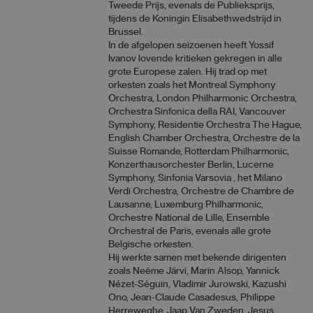
Tweede Prijs, evenals de Publieksprijs,
tijdens de Koningin Elisabethwedstrijd in
Brussel.
In de afgelopen seizoenen heeft Yossif
Ivanov lovende kritieken gekregen in alle
grote Europese zalen. Hij trad op met
orkesten zoals het Montreal Symphony
Orchestra, London Philharmonic Orchestra,
Orchestra Sinfonica della RAI, Vancouver
Symphony, Residentie Orchestra The Hague,
English Chamber Orchestra, Orchestre de la
Suisse Romande, Rotterdam Philharmonic,
Konzerthausorchester Berlin, Lucerne
Symphony, Sinfonia Varsovia , het Milano
Verdi Orchestra, Orchestre de Chambre de
Lausanne, Luxemburg Philharmonic,
Orchestre National de Lille, Ensemble
Orchestral de Paris, evenals alle grote
Belgische orkesten.
Hij werkte samen met bekende dirigenten
zoals Neëme Järvi, Marin Alsop, Yannick
Nézet-Séguin, Vladimir Jurowski, Kazushi
Ono, Jean-Claude Casadesus, Philippe
Herreweghe, Jaap Van Zweden, Jesus