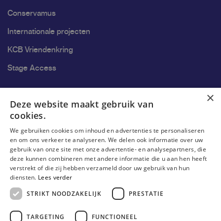
Conservamus
Internationale projecten
KCB Vriendenkring
Stage Access
Ons onderzoek
×
Deze website maakt gebruik van
cookies.
Onderzoek
We gebruiken cookies om inhoud en advertenties te personaliseren
Onderzoeksgroepen
en om ons verkeer te analyseren. We delen ook informatie over uw
gebruik van onze site met onze advertentie- en analysepartners, die
Onderzoekers
deze kunnen combineren met andere informatie die u aan hen heeft
verstrekt of die zij hebben verzameld door uw gebruik van hun
Onderzoeker worden
diensten.
Lees verder
STRIKT NOODZAKELIJK
PRESTATIE
TARGETING
FUNCTIONEEL