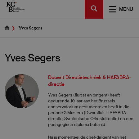
Skip
SEARCH
to
TOGGL
MENU
main
NAVIGA
content
Yves Segers
Yves Segers
Docent Directietechniek & HAFABRA-
directie
Yves Segers (fluitist en dirigent) heeft
gedurende 10 jaar aan het Brussels
conservatorium gestudeerd en heeft in die
periode 3 Masters (Dwarsfluit, HAFABRA-
directie, Symfonische Orkestdirectie) en een
pedagogisch diploma behaald.
Hij is momenteel de chef-dirigent van het