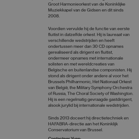
Groot Harmonieorkest van de Koninklijke
Muziekkapel van de Gidsen en dit sinds
2008.
Voordien vervulde hij de functie van eerste
fluitist in datzelfde orkest. Hij is laureaat van
verschillende wedstrijden en heeft
ondertussen meer dan 30 CD opnames
gerealiseerd als dirigent en fluitist,
ondermeer opnames met internationale
solisten en met wereldcreaties van
Belgische en buitenlandse componisten. Hij
stond als dirigent onder andere al voor het
Brussels Philharmonic, Het Nationaal Orkest
van België, the Military Symphony Orchestra
of Russia, The Choral Society of Washington.
Hij is een regelmatig gevraagde gastdirigent,
alsook jurylid bij internationale wedstrijden.
Sinds 2013 doceert hij directietechniek en
HAFABRA-directie aan het Koninklijk
Conservatorium van Brussel.