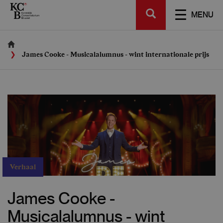
Skip
SEARCH
to
TOGGL
MENU
main
NAVIGA
content
James Cooke - Musicalalumnus - wint internationale prijs
Verhaal
James Cooke -
Musicalalumnus - wint