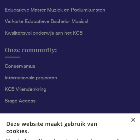
Educatieve Master Muziek en Podiumkunsten
Verkorte Educatieve Bachelor Musical
Kwaliteitsvol onderwijs aan het KCB
Onze community:
Conservamus
Internationale projecten
KCB Vriendenkring
Stage Access
Ons onderzoek
×
Deze website maakt gebruik van
cookies.
Onderzoek