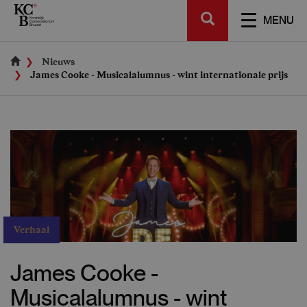
Skip
SEARCH
to
TOGGL
MENU
main
NAVIGA
content
Nieuws
James Cooke - Musicalalumnus - wint internationale prijs
Verhaal
James Cooke -
Musicalalumnus - wint