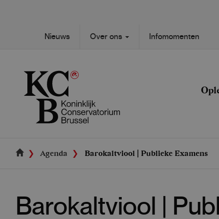
Skip
to
main
Secondary
Nieuws
Over ons
Infomomenten
content
Main
navigation
navigation
Opl
Agenda
Barokaltviool | Publieke Examens
Barokaltviool | Pu