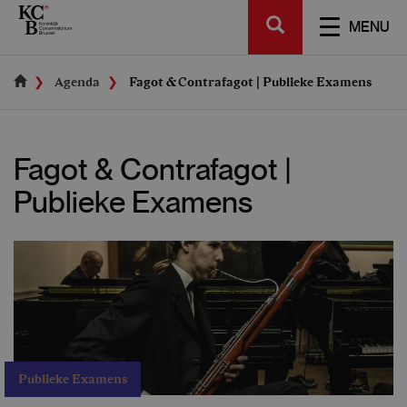
Skip
SEARCH
to
TOGGL
MENU
main
NAVIGA
content
Agenda
Fagot & Contrafagot | Publieke Examens
Fagot & Contrafagot |
Publieke Examens
Publieke Examens