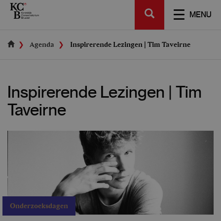
Skip
SEARCH
to
TOGGL
MENU
main
NAVIGA
content
Agenda
Inspirerende Lezingen | Tim Taveirne
Inspirerende Lezingen | Tim
Taveirne
Onderzoeksdagen