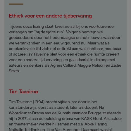
Ethiek voor een andere tijdservaring
Tijdens deze lezing staat Taveirne stil bij ons voortdurende
verlangen om “bij de tijd te zijn”. Volgens hem zijn we
geobsedeerd door het hedendaagse en het nieuwe, waardoor
we verstrikt raken in een eeuwigdurend nu. Maar wat als
betekenisvolle tijd zich net onttrekt aan wat zichtbaar, meetbaar
of actueel is? Taveirne pleit voor een ethiek die ruimte creëert
voor een andere tijdservaring, en gaat daarbij in dialoog met
auteurs en denkers als Agnes Callard, Maggie Nelson en Zadie
Smith.
Tim Taveirne
Tim Taveirne (1994) bracht vijftien jaar door in het
kunstonderwijs, eerst als student, later als docent. Na
Woordkunst-Drama aan de Kunsthumaniora Brugge studeerde
hij in 2017 af aan de opleiding drama van KASK Gent. Als acteur
en theatermaker werkte hij samen met o.a. Abke Haring,
Nathalie Teirlinck en Tine Van Aerschot. Daarnaast was hij