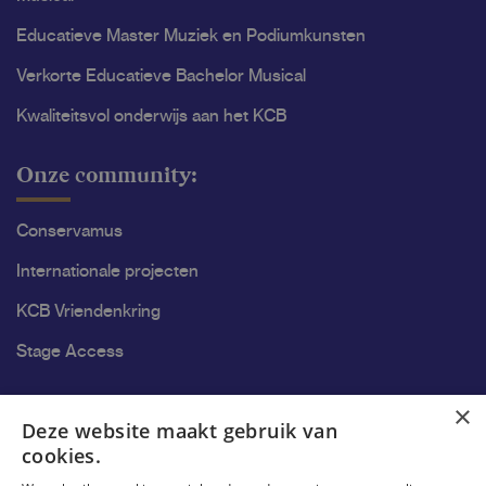
Educatieve Master Muziek en Podiumkunsten
Verkorte Educatieve Bachelor Musical
Kwaliteitsvol onderwijs aan het KCB
Onze community:
Conservamus
Internationale projecten
KCB Vriendenkring
Stage Access
Ons onderzoek
×
Deze website maakt gebruik van
cookies.
Onderzoek