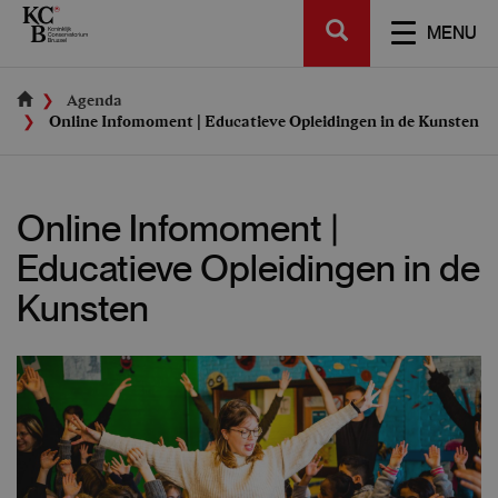
Skip
SEARCH
to
TOGGL
MENU
main
NAVIGA
content
Agenda
Online Infomoment | Educatieve Opleidingen in de Kunsten
Online Infomoment |
Educatieve Opleidingen in de
Kunsten