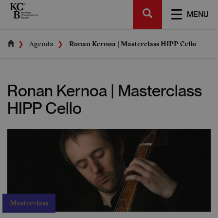
Skip
SEARCH
to
TOGGL
MENU
main
NAVIGA
content
Agenda
Ronan Kernoa | Masterclass HIPP Cello
Ronan Kernoa | Masterclass
HIPP Cello
Masterclass