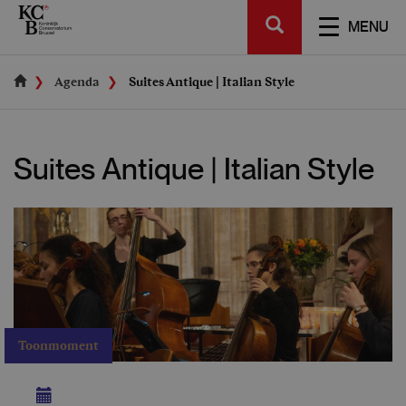
Skip
SEARCH
to
TOGGL
MENU
main
NAVIGA
content
Agenda
Suites Antique | Italian Style
Suites Antique | Italian Style
Toonmoment