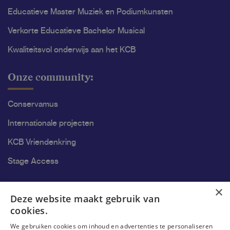
Educatieve Master Muziek en Podiumkunsten
Verkorte Educatieve Bachelor Musical
Kwaliteitsvol onderwijs aan het KCB
Onze community:
Conservamus
Internationale projecten
KCB Vriendenkring
Stage Access
Ons onderzoek
×
Deze website maakt gebruik van
cookies.
Onderzoek
We gebruiken cookies om inhoud en advertenties te personaliseren