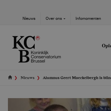
Skip
to
main
Secondary
Nieuws
Over ons
Infomomenten
content
Main
navigation
navigation
Opl
Nieuws
Alumnus Geert Maeckelbergh is blind