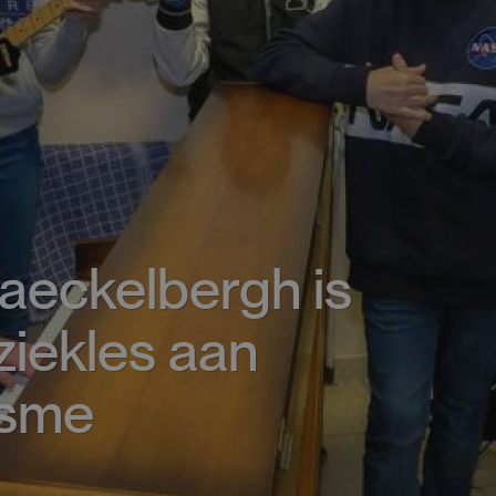
aeckelbergh is
ziekles aan
isme