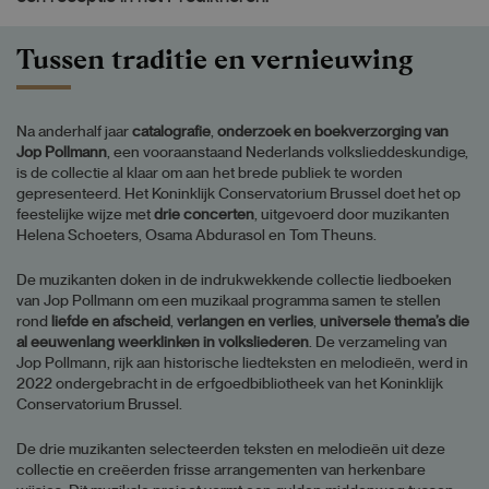
Tussen traditie en vernieuwing
Na anderhalf jaar
catalografie
,
onderzoek en boekverzorging van
Jop Pollmann
, een vooraanstaand Nederlands volkslieddeskundige,
is de collectie al klaar om aan het brede publiek te worden
gepresenteerd. Het Koninklijk Conservatorium Brussel doet het op
feestelijke wijze met
drie concerten
, uitgevoerd door muzikanten
Helena Schoeters, Osama Abdurasol en Tom Theuns.
De muzikanten doken in de indrukwekkende collectie liedboeken
van Jop Pollmann om een muzikaal programma samen te stellen
rond
liefde en afscheid
,
verlangen en verlies
,
universele thema’s die
al eeuwenlang weerklinken in volksliederen
. De verzameling van
Jop Pollmann, rijk aan historische liedteksten en melodieën, werd in
2022 ondergebracht in de erfgoedbibliotheek van het Koninklijk
Conservatorium Brussel.
De drie muzikanten selecteerden teksten en melodieën uit deze
collectie en creëerden frisse arrangementen van herkenbare