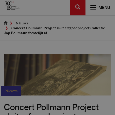
Skip
SEARCH
to
TOGGL
MENU
main
NAVIGA
content
Nieuws
Concert Pollmann Project sluit erfgoedproject Collectie
Jop Pollmann feestelijk af
Nieuws
Concert Pollmann Project