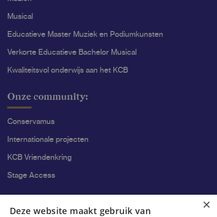
Musical
Educatieve Master Muziek en Podiumkunsten
Verkorte Educatieve Bachelor Musical
Kwaliteitsvol onderwijs aan het KCB
Onze community:
Conservamus
Internationale projecten
KCB Vriendenkring
Stage Access
Ons onderzoek
×
Deze website maakt gebruik van