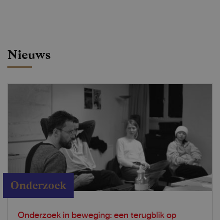
Nieuws
Onderzoek
Onderzoek in beweging: een terugblik op