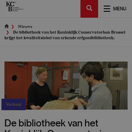
Skip
SEARCH
to
TOGGL
MENU
main
NAVIGA
content
Nieuws
De bibliotheek van het Koninklijk Conservatorium Brussel
krijgt het kwaliteitslabel van erkende erfgoedbibliotheek.
Verhaal
De bibliotheek van het