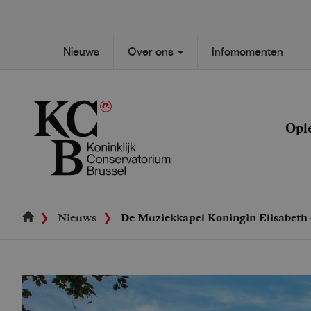
Skip
to
main
Secondary
Nieuws
Over ons
Infomomenten
content
Main
navigation
navigation
Opl
Nieuws
De Muziekkapel Koningin Elisabeth 