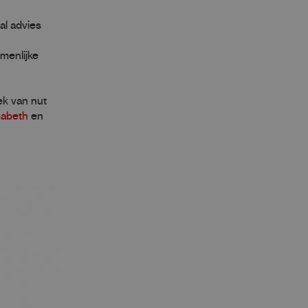
al advies
menlijke
ek van nut
sabeth
en