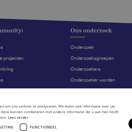
mmunity:
Ons onderzoek
us
Onderzoek
le projecten
Onderzoeksgroepen
nkring
Onderzoekers
ss
Onderzoeker worden
en om ons verkeer te analyseren. We delen ook informatie over uw
ie deze kunnen combineren met andere informatie die u aan hen heeft
sten.
Lees verder
GETING
FUNCTIONEEL