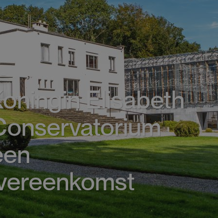
oningin Elisabeth
 Conservatorium
een
vereenkomst