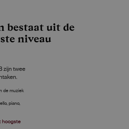
 bestaat uit de
ste niveau
 zijn twee
ntaken.
an de muziek
llo, piano,
t hoogste