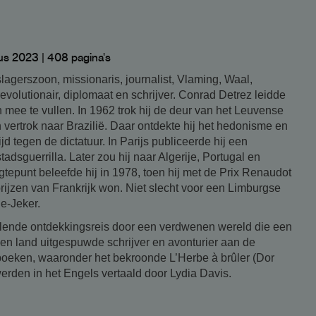
s 2023 | 408 pagina's
agerszoon, missionaris, journalist, Vlaming, Waal,
volutionair, diplomaat en schrijver. Conrad Detrez leidde
mee te vullen. In 1962 trok hij de deur van het Leuvense
n vertrok naar Brazilië. Daar ontdekte hij het hedonisme en
ijd tegen de dictatuur. In Parijs publiceerde hij een
dsguerrilla. Later zou hij naar Algerije, Portugal en
gtepunt beleefde hij in 1978, toen hij met de Prix Renaudot
 prijzen van Frankrijk won. Niet slecht voor een Limburgse
e-Jeker.
elende ontdekkingsreis door een verdwenen wereld die een
en land uitgespuwde schrijver en avonturier aan de
 boeken, waaronder het bekroonde L’Herbe à brûler (Dor
werden in het Engels vertaald door Lydia Davis.