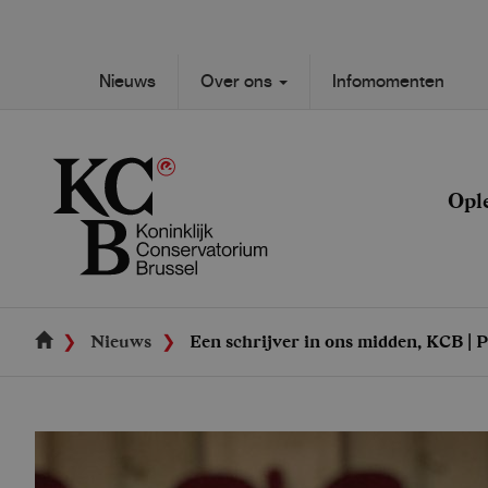
Skip
to
main
Secondary
Nieuws
Over ons
Infomomenten
content
Main
navigation
navigation
Opl
Nieuws
Een schrijver in ons midden, KCB | 