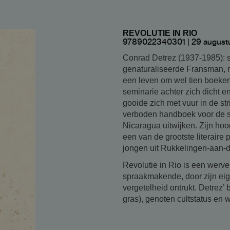
REVOLUTIE IN RIO
9789022340301 | 29 augustu
Conrad Detrez (1937-1985): sl
genaturaliseerde Fransman, re
een leven om wel tien boeken 
seminarie achter zich dicht e
gooide zich met vuur in de str
verboden handboek voor de sta
Nicaragua uitwijken. Zijn hoo
een van de grootste literaire
jongen uit Rukkelingen-aan-d
Revolutie in Rio is een werv
spraakmakende, door zijn eig
vergetelheid ontrukt. Detrez’
gras), genoten cultstatus en 