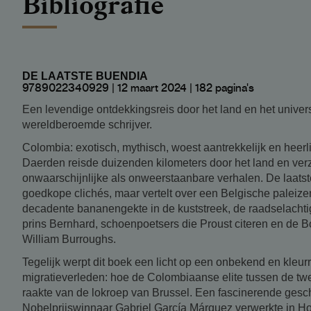
Bibliografie
DE LAATSTE BUENDIA
9789022340929 | 12 maart 2024 | 182 pagina's
Een levendige ontdekkingsreis door het land en het unive
wereldberoemde schrijver.
Colombia: exotisch, mythisch, woest aantrekkelijk en heerl
Daerden reisde duizenden kilometers door het land en ve
onwaarschijnlijke als onweerstaanbare verhalen. De laats
goedkope clichés, maar vertelt over een Belgische paleize
decadente bananengekte in de kuststreek, de raadselachtig
prins Bernhard, schoenpoetsers die Proust citeren en de B
William Burroughs.
Tegelijk werpt dit boek een licht op een onbekend en kleurr
migratieverleden: hoe de Colombiaanse elite tussen de tw
raakte van de lokroep van Brussel. Een fascinerende gesc
Nobelprijswinnaar Gabriel García Márquez verwerkte in H