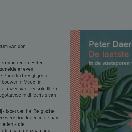
rsum van een
ijk onbetreden. Peter
rzamelde er even
te Buendía brengt geen
nbouwer in Medellín,
e reizen van Leopold III en
ogotaanse midlifecrisis van
ijk facet van het Belgische
ee wereldoorlogen in de ban
hiedenis die
onderd jaar eenzaamheid.